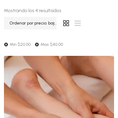
Ordenado
Mostrando los 4 resultados
por
Ordenar por precio: bajo a alto
precio:
bajo
a
Min
$
20.00
Max
$
40.00
alto