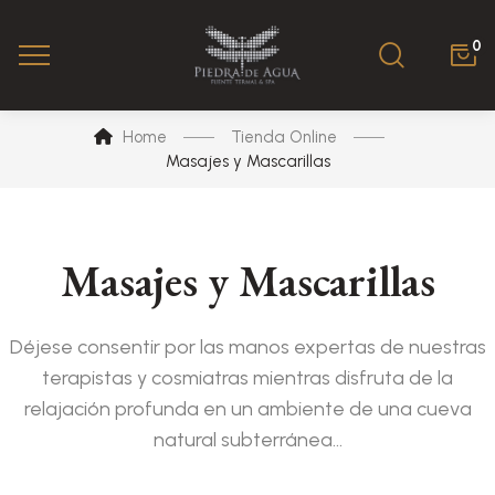
0
Home
Tienda Online
Masajes y Mascarillas
Masajes y Mascarillas
Déjese consentir por las manos expertas de nuestras
terapistas y cosmiatras mientras disfruta de la
relajación profunda en un ambiente de una cueva
natural subterránea…