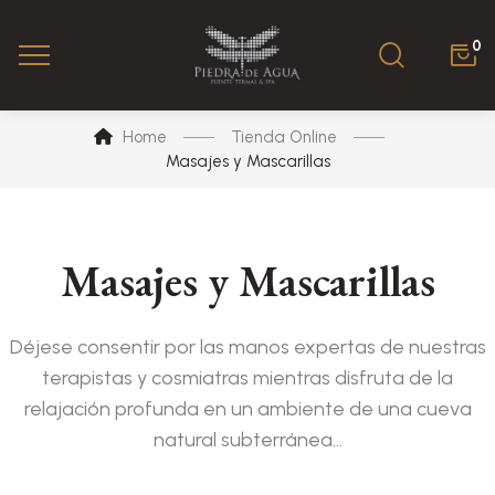
0
Home
Tienda Online
Masajes y Mascarillas
Masajes y Mascarillas
Déjese consentir por las manos expertas de nuestras
terapistas y cosmiatras mientras disfruta de la
relajación profunda en un ambiente de una cueva
natural subterránea…