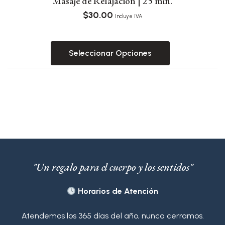
Masaje de Relajación | 25 min.
$
30.00
Incluye IVA
Seleccionar Opciones
Este
producto
tiene
múltiples
variantes.
Las
opciones
se
pueden
"Un regalo para el cuerpo y los sentidos"
elegir
en
Horarios de Atención
la
página
Atendemos los 365 días del año, nunca cerramos.
de