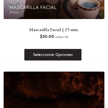
Mascarilla Facial | 25 min.
$
30.00
Incluye IVA
Seleccionar Opciones
Este
producto
tiene
múltiples
variantes.
Las
opciones
se
pueden