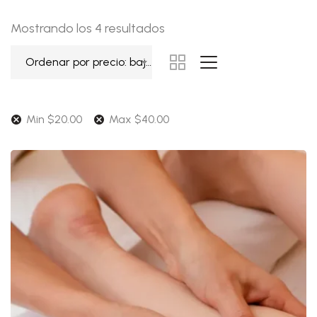
Ordenado
Mostrando los 4 resultados
por
Ordenar por precio: bajo a alto
precio:
bajo
a
Min
$
20.00
Max
$
40.00
alto