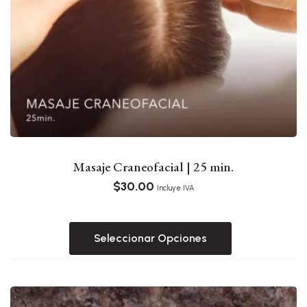
Masaje Craneofacial | 25 min.
$
30.00
Incluye IVA
Seleccionar Opciones
Este
producto
tiene
múltiples