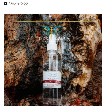
Max
$
10.00