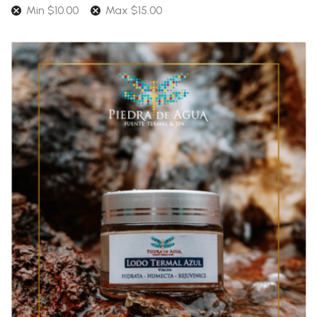
Min
$
10.00
Max
$
15.00