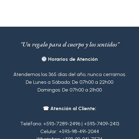
múltiples
variantes.
Las
opciones
se
pueden
"Un regalo para el cuerpo y los sentidos"
elegir
en
Horarios de Atención
la
página
Atendemos los 365 días del año, nunca cerramos.
de
De Lunes a Sábado: De 07h00 a 22h00
producto
Domingos: De 07h00 a 21h00
☎ Atención al Cliente:
Teléfono:
+593-7289-2496
|
+593-7409-2413
Celular:
+593-98-491-2044