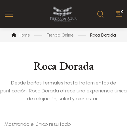
0
Home
Tienda Online
Roca Dorada
Roca Dorada
Desde baños termales hasta tratamientos de
purificación, Roca Dorada ofrece una experiencia única
de relajación, salud y bienestar…
Mostrando el único resultado