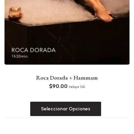
Roca Dorada + Hammam
$
90.00
Incluye IVA
Seleccionar Opciones
Este
producto
tiene