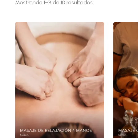
Ordenado
Mostrando 1–8 de 10 resultados
por
precio:
alto
a
bajo